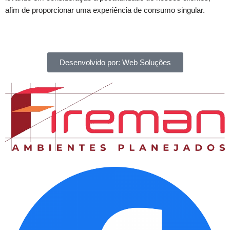
afim de proporcionar uma experiência de consumo singular.
Desenvolvido por: Web Soluções